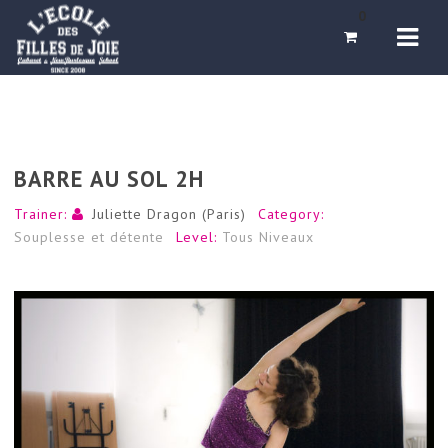
Navi
0
BARRE AU SOL 2H
Trainer:
Juliette Dragon (Paris)
Category:
Souplesse et détente
Level:
Tous Niveaux