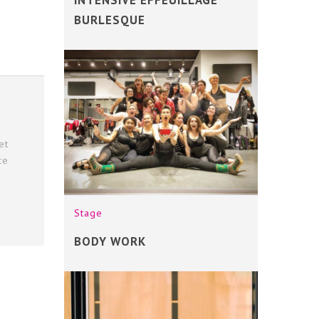
BURLESQUE
et
ce
Stage
BODY WORK