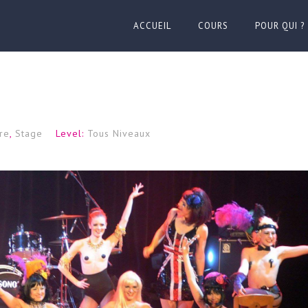
ACCUEIL
COURS
POUR QUI ?
re
,
Stage
Level:
Tous Niveaux