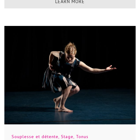
LEARN MORE
Souplesse et détente
,
Stage
,
Tonus