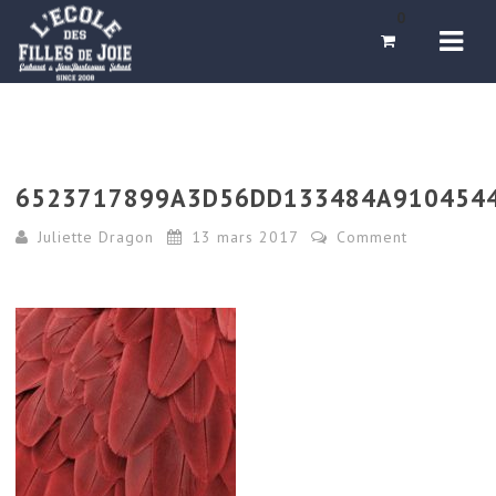
Navi
0
6523717899A3D56DD133484A910454
Juliette Dragon
13 mars 2017
Comment