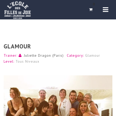
Navi
0
GLAMOUR
Trainer:
Juliette Dragon (Paris)
Category:
Glamour
Level:
Tous Niveaux