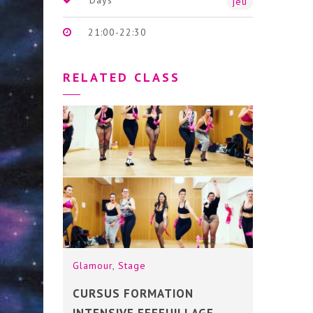
jeu
21:00-22:30
RELATED CLASS
Glamour
,
Stage
CURSUS FORMATION
INTENSIVE EFFEUILLAGE