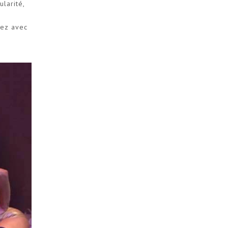
larité,
tez avec