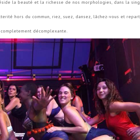
éside la beauté et la richesse de nos morphologies, dans la singu
erité hors du commun, riez, suez, dansez, lâchez-vous et repar
st completement décomplexante.