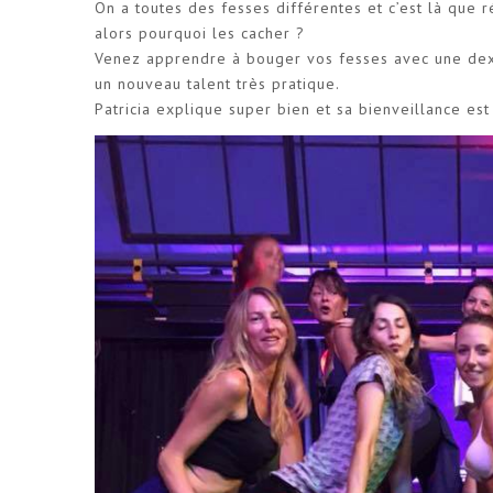
On a toutes des fesses différentes et c’est là que r
alors pourquoi les cacher ?
Venez apprendre à bouger vos fesses avec une dext
un nouveau talent très pratique.
Patricia explique super bien et sa bienveillance e