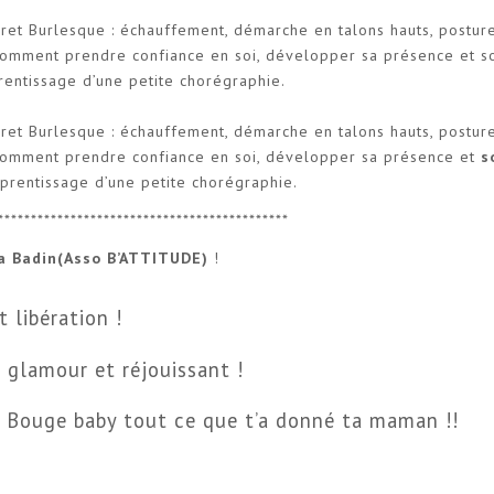
ret Burlesque : échauffement, démarche en talons hauts, posture
 comment prendre confiance en soi, développer sa présence et s
rentissage d’une petite chorégraphie.
ret Burlesque : échauffement, démarche en talons hauts, posture
, comment prendre confiance en soi, développer sa présence et
s
prentissage d’une petite chorégraphie.
********************************************
a Badin(Asso B’ATTITUDE)
!
 libération !
e glamour et réjouissant !
xy. Bouge baby tout ce que t’a donné ta maman !!