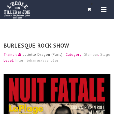
Navi
0
BURLESQUE ROCK SHOW
Trainer:
Juliette Dragon (Paris)
Category:
Glamour
,
Stage
Level:
Intermédiaires/avancées