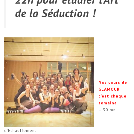
de la Séduction !
Nos cours de
GLAMOUR
c’est chaque
semaine :
– 30 mn
d’Echauffement