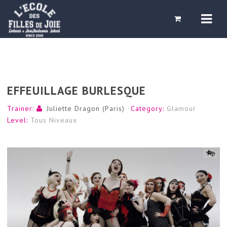
Navi
0
EFFEUILLAGE BURLESQUE
Trainer:
Juliette Dragon (Paris)
Category:
Glamour
Level:
Tous Niveaux