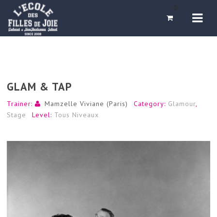
Navi
0
GLAM & TAP
Trainer:
Mamzelle Viviane (Paris)
Category:
Glamour
,
Stage
Level:
Tous Niveaux