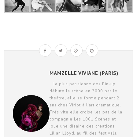
MAMZELLE VIVIANE (PARIS)
La plus parisienne des Pin-up
débute la scène en 2000 par le
théâtre, elle se forme pendant 2
ans chez Viriot à l’art dramatique.
Très vite elle croise les pas de la
compagnie Les 1001 Scènes et
joue une dizaine des créations
Lilian Lloyd, au fil des festivals,