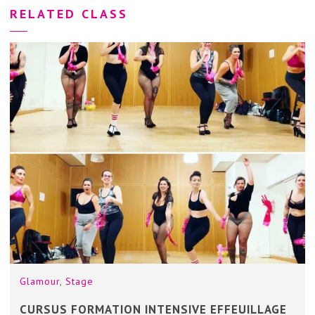
RELATED CLASS
Glamour
,
Stage
CURSUS FORMATION INTENSIVE EFFEUILLAGE