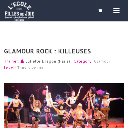
Navi
0
GLAMOUR ROCK : KILLEUSES
Trainer:
Juliette Dragon (Paris)
Category:
Glamour
Level:
Tous Niveaux