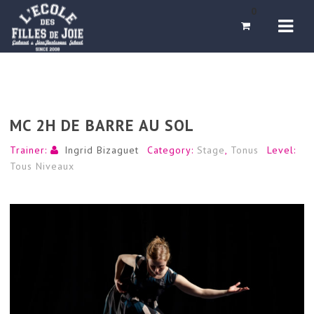
Navi
0
MC 2H DE BARRE AU SOL
Trainer:
Ingrid Bizaguet
Category:
Stage
,
Tonus
Level:
Tous Niveaux