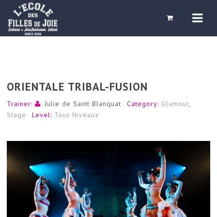
Navi
0
ORIENTALE TRIBAL-FUSION
Trainer:
Julie de Saint Blanquat
Category:
Glamour
,
Stage
Level:
Tous Niveaux