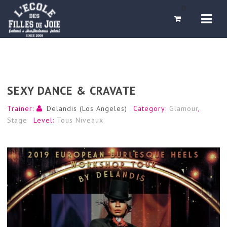
Navi
0
SEXY DANCE & CRAVATE
Trainer:
Delandis (Los Angeles)
Category:
Glamour
,
Stage
Level:
Tous Niveaux