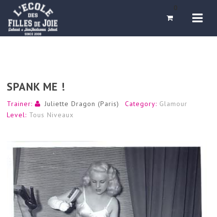
Navi
0
SPANK ME !
Trainer:
Juliette Dragon (Paris)
Category:
Glamour
Level:
Tous Niveaux