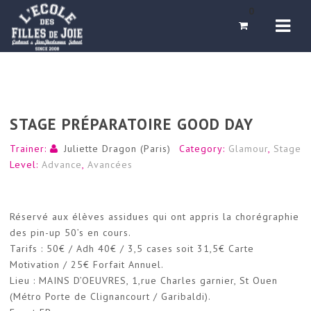
Navi
0
STAGE PRÉPARATOIRE GOOD DAY
Trainer:
Juliette Dragon (Paris)
Category:
Glamour
,
Stage
Level:
Advance
,
Avancées
Réservé aux élèves assidues qui ont appris la choré
graphie
des pin-up 50’s en cours.
Tarifs : 50€ / Adh 40€ / 3,5 cases soit 31,5€ Carte
Motivation / 25€ Forfait Annuel.
Lieu : MAINS D’OEUVRES, 1,rue Charles garnier, St Ouen
(Métro Porte de Clignancourt / Garibaldi).