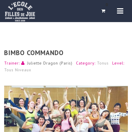
Navi
0
BIMBO COMMANDO
Trainer:
Juliette Dragon (Paris)
Category:
Tonus
Level:
Tous Niveaux