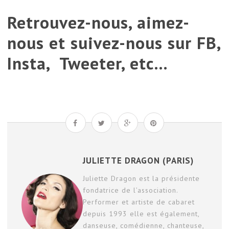
Retrouvez-nous, aimez-
nous et suivez-nous sur
FB,
Insta,
Tweeter
, etc…
JULIETTE DRAGON (PARIS)
Juliette Dragon est la présidente
fondatrice de l’association.
Performer et artiste de cabaret
depuis 1993 elle est également,
danseuse, comédienne, chanteuse,