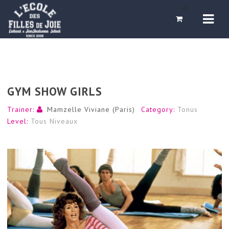
Navi
0
GYM SHOW GIRLS
Trainer:
Mamzelle Viviane (Paris)
Category:
Tonus
Level:
Tous Niveaux