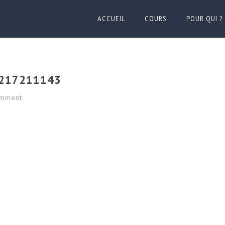
ACCUEIL
COURS
POUR QUI ?
217211143
mment